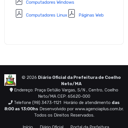
Computadores Windows
Computadores Linux
Páginas Web
© 2026
Diário Oficial da Prefeitura de Coelho
Neto/MA
Endereço: Praça Getúlio Vargas, S/N , Centro, Coelho
Neto/MA CEP: 65620-000
Telefone (98) 3473-1121
Horário de atendimento
das
8:00 as 13:00hs
Desenvolvido por
www.agenciaplus.com.br
.
Todos os Direitos Reservados.
Início
Diário Oficial
Portal da Prefeitura