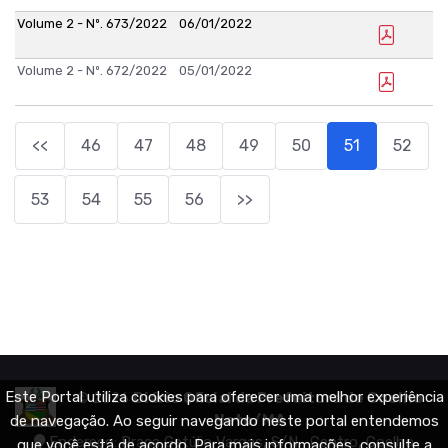
Volume 2 - Nº. 673/2022
06/01/2022
Volume 2 - Nº. 672/2022
05/01/2022
<<
46
47
48
49
50
51
52
53
54
55
56
>>
Este Portal utiliza cookies para oferecer uma melhor experiência
© 2026
Diário Oficial da Prefeitura de Coelho
Neto/MA
de navegação. Ao seguir navegando neste portal entendemos
Endereço: Praça Getúlio Vargas, S/N , Centro, Coelho
que você está de acordo. Para mais informações, consulte a